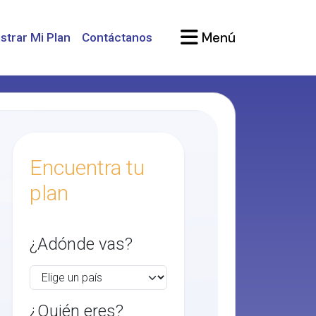
Menú
strar Mi Plan
Contáctanos
Encuentra tu
plan
¿Adónde vas?
¿Quién eres?