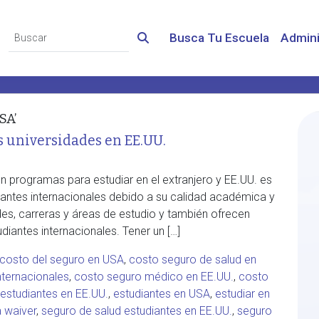
Busca Tu Escuela
Admini
SA’
s universidades en EE.UU.
 programas para estudiar en el extranjero y EE.UU. es
diantes internacionales debido a su calidad académica y
des, carreras y áreas de estudio y también ofrecen
diantes internacionales. Tener un […]
costo del seguro en USA
,
costo seguro de salud en
nternacionales
,
costo seguro médico en EE.UU.
,
costo
estudiantes en EE.UU.
,
estudiantes en USA
,
estudiar en
a waiver
,
seguro de salud estudiantes en EE.UU.
,
seguro