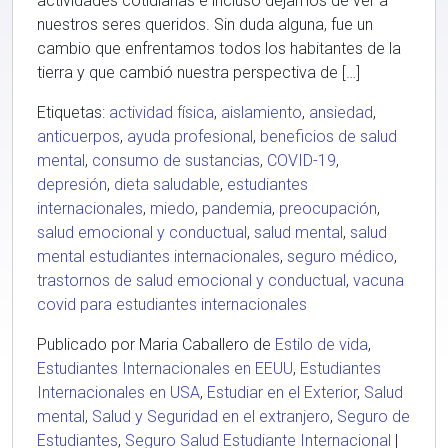
actividades cotidianas e incluso dejamos de ver a
nuestros seres queridos. Sin duda alguna, fue un
cambio que enfrentamos todos los habitantes de la
tierra y que cambió nuestra perspectiva de […]
Etiquetas:
actividad física
,
aislamiento
,
ansiedad
,
anticuerpos
,
ayuda profesional
,
beneficios de salud
mental
,
consumo de sustancias
,
COVID-19
,
depresión
,
dieta saludable
,
estudiantes
internacionales
,
miedo
,
pandemia
,
preocupación
,
salud emocional y conductual
,
salud mental
,
salud
mental estudiantes internacionales
,
seguro médico
,
trastornos de salud emocional y conductual
,
vacuna
covid para estudiantes internacionales
Publicado por Maria Caballero de
Estilo de vida
,
Estudiantes Internacionales en EEUU
,
Estudiantes
Internacionales en USA
,
Estudiar en el Exterior
,
Salud
mental
,
Salud y Seguridad en el extranjero
,
Seguro de
Estudiantes
,
Seguro Salud Estudiante Internacional
|