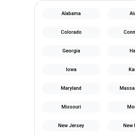
Alabama
Al
Colorado
Conn
Georgia
Ha
Iowa
Ka
Maryland
Massa
Missouri
Mo
New Jersey
New 