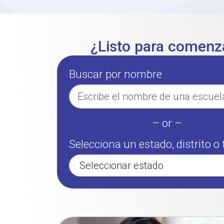
¿Listo para comenz
Buscar por nombre
– or –
Selecciona un estado, distrito o t