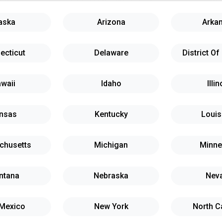
aska
Arizona
Arka
ecticut
Delaware
District O
waii
Idaho
Illin
nsas
Kentucky
Louis
chusetts
Michigan
Minne
ntana
Nebraska
Nev
Mexico
New York
North C