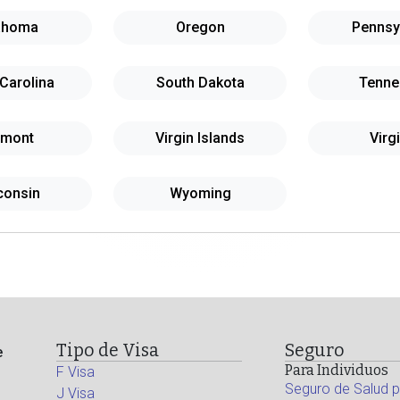
ahoma
Oregon
Pennsy
Carolina
South Dakota
Tenne
rmont
Virgin Islands
Virg
consin
Wyoming
Tipo de Visa
Seguro
e
Para Individuos
F Visa
Seguro de Salud p
J Visa