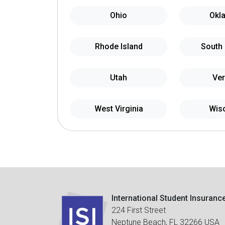
Ohio
Okl
Rhode Island
South 
Utah
Ve
West Virginia
Wis
International Student Insuranc
224 First Street
Neptune Beach, FL 32266 USA