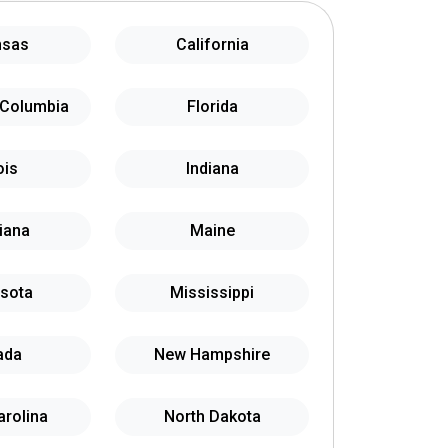
nsas
California
f Columbia
Florida
ois
Indiana
iana
Maine
sota
Mississippi
ada
New Hampshire
arolina
North Dakota