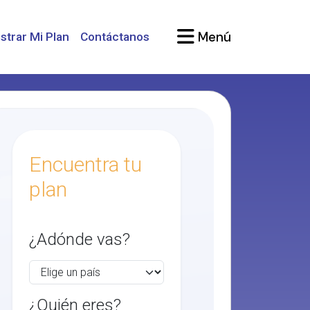
Menú
strar Mi Plan
Contáctanos
Encuentra tu
plan
¿Adónde vas?
¿Quién eres?