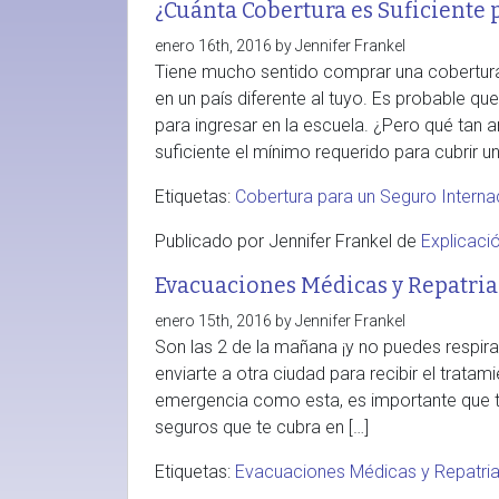
¿Cuánta Cobertura es Suficiente 
enero 16th, 2016 by Jennifer Frankel
Tiene mucho sentido comprar una cobertura 
en un país diferente al tuyo. Es probable qu
para ingresar en la escuela. ¿Pero qué tan 
suficiente el mínimo requerido para cubrir un
Etiquetas:
Cobertura para un Seguro Interna
Publicado por Jennifer Frankel de
Explicaci
Evacuaciones Médicas y Repatria
enero 15th, 2016 by Jennifer Frankel
Son las 2 de la mañana ¡y no puedes respira
enviarte a otra ciudad para recibir el trat
emergencia como esta, es importante que t
seguros que te cubra en […]
Etiquetas:
Evacuaciones Médicas y Repatri