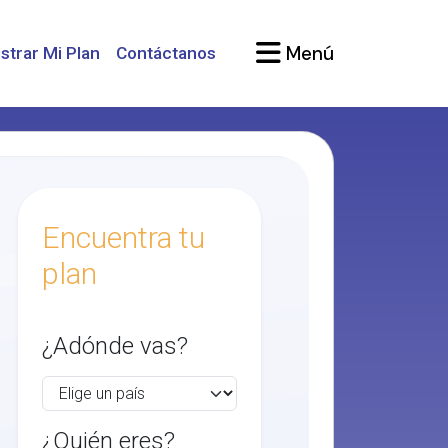
Menú
strar Mi Plan
Contáctanos
Encuentra tu
plan
¿Adónde vas?
¿Quién eres?