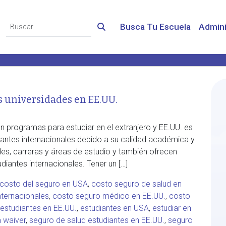
Busca Tu Escuela
Admini
s universidades en EE.UU.
 programas para estudiar en el extranjero y EE.UU. es
diantes internacionales debido a su calidad académica y
des, carreras y áreas de estudio y también ofrecen
diantes internacionales. Tener un […]
costo del seguro en USA
,
costo seguro de salud en
nternacionales
,
costo seguro médico en EE.UU.
,
costo
estudiantes en EE.UU.
,
estudiantes en USA
,
estudiar en
a waiver
,
seguro de salud estudiantes en EE.UU.
,
seguro