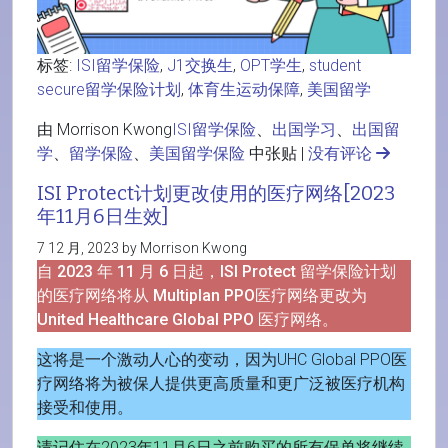
标签:
ISI留学保险
,
J1交换生
,
OPT学生
,
student
secure留学保险计划
,
体育生运动保障
,
美国留学
由 Morrison Kwong
ISI留学保险
、
出国学习
、
出国留
学
、
留学保险
、
美国留学保险
中张贴 |
没有评论
ISI Protect计划更改使用的医疗网络[2023
年11月6日生效]
7 12 月, 2023 by Morrison Kwong
自 2023 年 11 月 6 日起，ISI Protect 留学保险计划
的医疗网络将从 Multiplan PPO医疗网络更改为
United Healthcare Global PPO 医疗网络。
这将是一个激动人心的变动，因为UHC Global PPO医
疗网络将为被保人提供更高质量和更广泛被医疗机构
接受和使用。
请记住在2023年11月6日之前购买的所有保单将继续