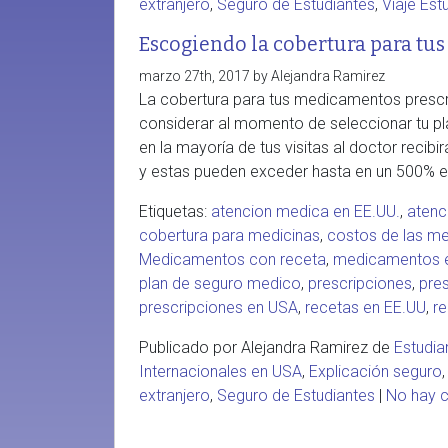
extranjero
,
Seguro de Estudiantes
,
Viaje Est
Escogiendo la cobertura para t
marzo 27th, 2017 by Alejandra Ramirez
La cobertura para tus medicamentos prescr
considerar al momento de seleccionar tu pl
en la mayoría de tus visitas al doctor recib
y estas pueden exceder hasta en un 500% el
Etiquetas:
atencion medica en EE.UU.
,
atenc
cobertura para medicinas
,
costos de las me
Medicamentos con receta
,
medicamentos e
plan de seguro medico
,
prescripciones
,
pre
prescripciones en USA
,
recetas en EE.UU
,
r
Publicado por Alejandra Ramirez de
Estudia
Internacionales en USA
,
Explicación seguro
extranjero
,
Seguro de Estudiantes
|
No hay 