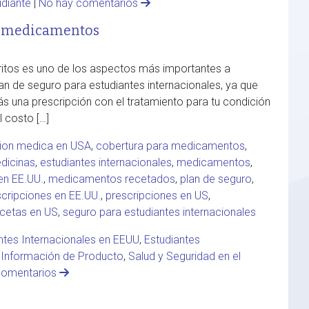
udiante
|
No hay comentarios
us medicamentos
itos es uno de los aspectos más importantes a
an de seguro para estudiantes internacionales, ya que
irás una prescripción con el tratamiento para tu condición
 costo […]
ion medica en USA
,
cobertura para medicamentos
,
dicinas
,
estudiantes internacionales
,
medicamentos
,
n EE.UU.
,
medicamentos recetados
,
plan de seguro
,
scripciones en EE.UU.
,
prescripciones en US
,
ecetas en US
,
seguro para estudiantes internacionales
ntes Internacionales en EEUU
,
Estudiantes
,
Información de Producto
,
Salud y Seguridad en el
comentarios