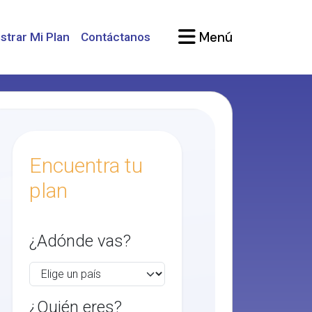
Menú
strar Mi Plan
Contáctanos
Encuentra tu
plan
¿Adónde vas?
¿Quién eres?