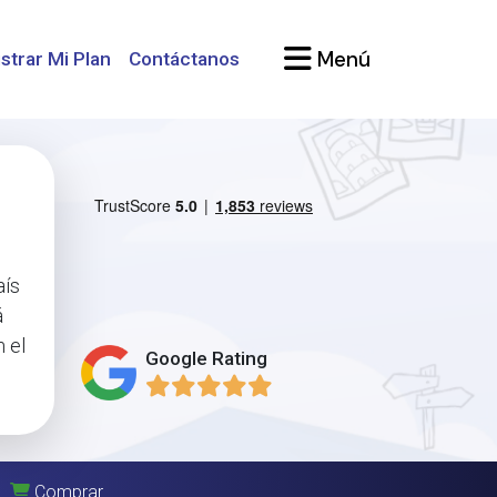
Menú
strar Mi Plan
Contáctanos
aís
á
 el
Google Rating
Comprar