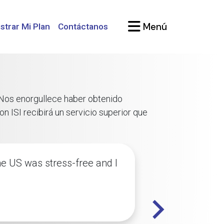
Menú
strar Mi Plan
Contáctanos
 Nos enorgullece haber obtenido
n ISI recibirá un servicio superior que
he US was stress-free and I
I receiv
tight ti
question
and the