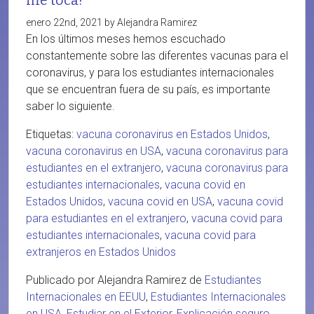
me toca?
enero 22nd, 2021 by Alejandra Ramirez
En los últimos meses hemos escuchado
constantemente sobre las diferentes vacunas para el
coronavirus, y para los estudiantes internacionales
que se encuentran fuera de su país, es importante
saber lo siguiente.
Etiquetas:
vacuna coronavirus en Estados Unidos
,
vacuna coronavirus en USA
,
vacuna coronavirus para
estudiantes en el extranjero
,
vacuna coronavirus para
estudiantes internacionales
,
vacuna covid en
Estados Unidos
,
vacuna covid en USA
,
vacuna covid
para estudiantes en el extranjero
,
vacuna covid para
estudiantes internacionales
,
vacuna covid para
extranjeros en Estados Unidos
Publicado por Alejandra Ramirez de
Estudiantes
Internacionales en EEUU
,
Estudiantes Internacionales
en USA
,
Estudiar en el Exterior
,
Explicación seguro
,