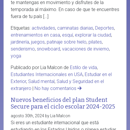
te mantengas en movimiento y disfrutes de la
temporada al máximo. En caso de que te encuentres
fuera de tu país […]
Etiquetas:
actividades
,
caminatas diarias
,
Deportes
,
entrenamientos en casa
,
esquí
,
explorar la ciudad
,
jardinería
,
juegos
,
patinaje sobre hielo
,
pilates
,
senderismo
,
snowboard
,
vacaciones de invierno
,
yoga
Publicado por Lia Malcon de
Estilo de vida
,
Estudiantes Internacionales en USA
,
Estudiar en el
Exterior
,
Salud mental
,
Salud y Seguridad en el
extranjero
|
No hay comentarios
Nuevos beneficios del plan Student
Secure para el ciclo escolar 2024-2025
agosto 30th, 2024 by Lia Malcon
Si eres un estudiante internacional que está
estudiando en los Estados Unidos o planea estudiar