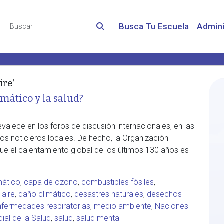
Busca Tu Escuela
Admini
ire’
mático y la salud?
valece en los foros de discusión internacionales, en las
 los noticieros locales. De hecho, la Organización
ue el calentamiento global de los últimos 130 años es
mático
,
capa de ozono
,
combustibles fósiles
,
 aire
,
daño climático
,
desastres naturales
,
desechos
nfermedades respiratorias
,
medio ambiente
,
Naciones
ial de la Salud
,
salud
,
salud mental