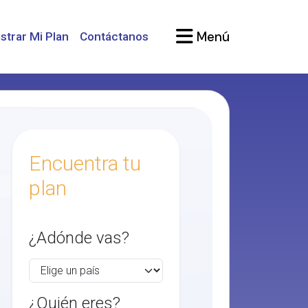
Menú
strar Mi Plan
Contáctanos
Encuentra tu
plan
¿Adónde vas?
¿Quién eres?