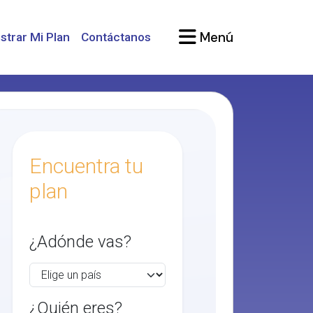
Menú
strar Mi Plan
Contáctanos
Encuentra tu
plan
¿Adónde vas?
¿Quién eres?