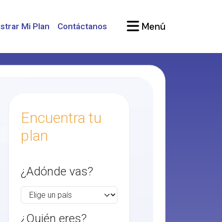
Menú
strar Mi Plan
Contáctanos
Encuentra tu
plan
¿Adónde vas?
¿Quién eres?