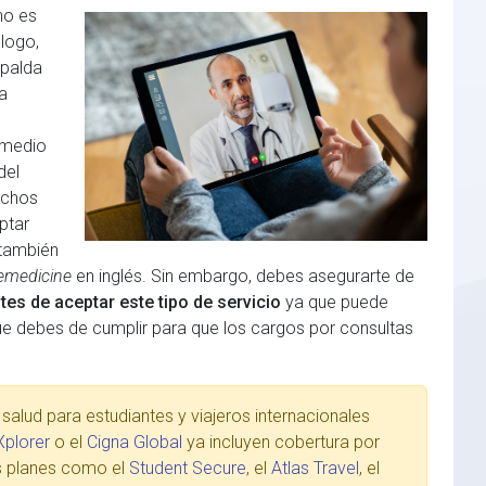
no es
logo,
spalda
a
 medio
del
uchos
ptar
 también
lemedicine
en inglés. Sin embargo, debes asegurarte de
es de aceptar este tipo de servicio
ya que puede
que debes de cumplir para que los cargos por consultas
alud para estudiantes y viajeros internacionales
Xplorer
o el
Cigna Global
ya incluyen cobertura por
os planes como el
Student Secure
, el
Atlas Travel
, el