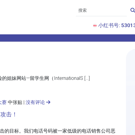
小红书号: 53013
妹网站—留学生网（InternationalS […]
大赛
中张贴 |
没有评论
意攻击！
攻击的目标。我们电话号码被一家低级的电话销售公司恶