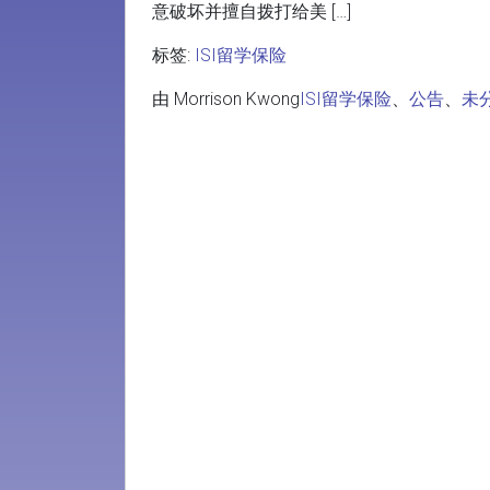
意破坏并擅自拨打给美 […]
标签:
ISI留学保险
由 Morrison Kwong
ISI留学保险
、
公告
、
未