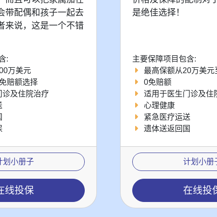
会带配偶和孩子一起去
是绝佳选择！
者来说，这是一个不错
含:
主要保障项目包含:
00万美元
最高保额从20万美元
的免赔额选择
0免赔额
门诊及住院治疗
适用于医生门诊及住
送
心理健康
国
紧急医疗运送
保
遗体送返回国
计划小册子
计划小册
在线投保
在线投