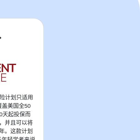
医疗保险计划只适用
覆盖美国全50
30天起投保而
，并且可以将
年。这款计划
于年轻学者来说