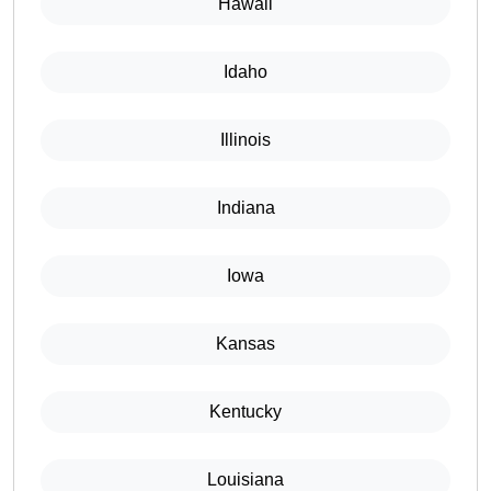
Hawaii
Idaho
Illinois
Indiana
Iowa
Kansas
Kentucky
Louisiana