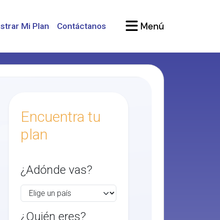
Menú
strar Mi Plan
Contáctanos
Encuentra tu
plan
¿Adónde vas?
¿Quién eres?