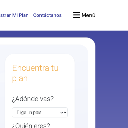
Menú
strar Mi Plan
Contáctanos
Encuentra tu
plan
¿Adónde vas?
¿Quién eres?