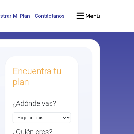
Menú
strar Mi Plan
Contáctanos
Encuentra tu
plan
¿Adónde vas?
¿Quién eres?