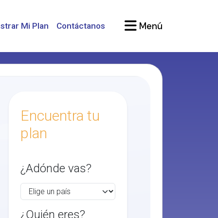
Menú
strar Mi Plan
Contáctanos
Encuentra tu
plan
¿Adónde vas?
¿Quién eres?