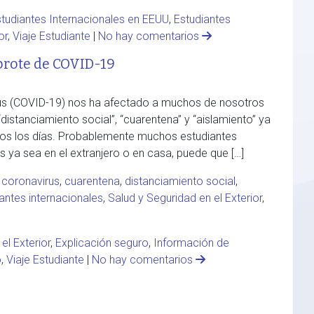
tudiantes Internacionales en EEUU
,
Estudiantes
or
,
Viaje Estudiante
|
No hay comentarios
brote de COVID-19
s (COVID-19) nos ha afectado a muchos de nosotros
istanciamiento social”, “cuarentena” y “aislamiento” ya
dos los días. Probablemente muchos estudiantes
 ya sea en el extranjero o en casa, puede que […]
,
coronavirus
,
cuarentena
,
distanciamiento social
,
antes internacionales
,
Salud y Seguridad en el Exterior
,
 el Exterior
,
Explicación seguro
,
Información de
o
,
Viaje Estudiante
|
No hay comentarios