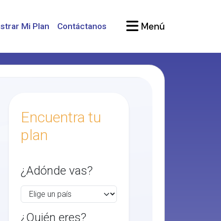
Menú
strar Mi Plan
Contáctanos
Encuentra tu
plan
¿Adónde vas?
¿Quién eres?