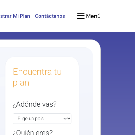
Menú
strar Mi Plan
Contáctanos
Encuentra tu
plan
¿Adónde vas?
¿Quién eres?