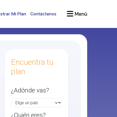
Menú
strar Mi Plan
Contáctanos
Encuentra tu
plan
¿Adónde vas?
¿Quién eres?