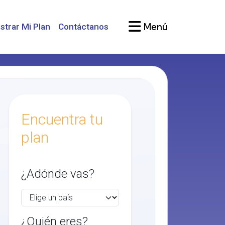
Menú
strar Mi Plan
Contáctanos
Encuentra tu
plan
¿Adónde vas?
¿Quién eres?