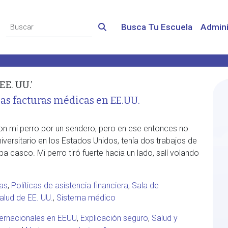
Busca Tu Escuela
Admini
EE. UU.’
las facturas médicas en EE.UU.
on mi perro por un sendero; pero en ese entonces no
iversitario en los Estados Unidos, tenía dos trabajos de
 casco. Mi perro tiró fuerte hacia un lado, salí volando
as
,
Políticas de asistencia financiera
,
Sala de
alud de EE. UU.
,
Sistema médico
ternacionales en EEUU
,
Explicación seguro
,
Salud y