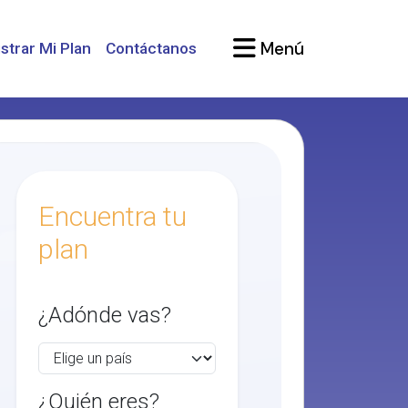
Menú
strar Mi Plan
Contáctanos
Encuentra tu
plan
¿Adónde vas?
¿Quién eres?