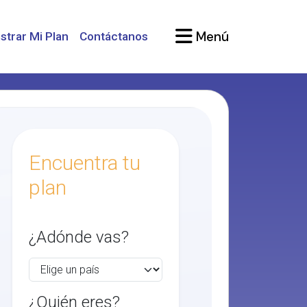
Menú
strar Mi Plan
Contáctanos
Encuentra tu
plan
¿Adónde vas?
¿Quién eres?