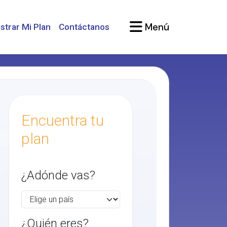
Menú
strar Mi Plan
Contáctanos
Encuentra tu
plan
¿Adónde vas?
¿Quién eres?