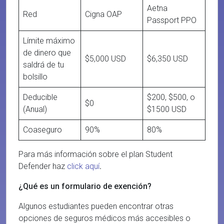
Aetna
Red
Cigna OAP
Passport PPO
Límite máximo
de dinero que
$5,000 USD
$6,350 USD
saldrá de tu
bolsillo
Deducible
$200, $500, o
$0
(Anual)
$1500 USD
Coaseguro
90%
80%
Para más información sobre el plan Student
Defender haz
click aquí
.
¿Qué es un formulario de exención?
Algunos estudiantes pueden encontrar otras
opciones de seguros médicos más accesibles o