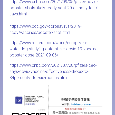
https://www.cnbc.com/2021/09/05/pfizer-covid-
booster-shots-likely-ready-sept-20-anthony-fauci-
says.html
https://www.cdc.gov/coronavirus/2019-
ncov/vaccines/booster-shot.html
https://www.reuters.com/world/europe/eu-
watchdog-studying-data-pfizer-covid-19-vaccine-
booster-dose-2021-09-06/
https://www.cnbc.com/2021/07/28/pfizers-ceo-
says-covid-vaccine-effectiveness-drops-to-
84percent-after-six-months.html