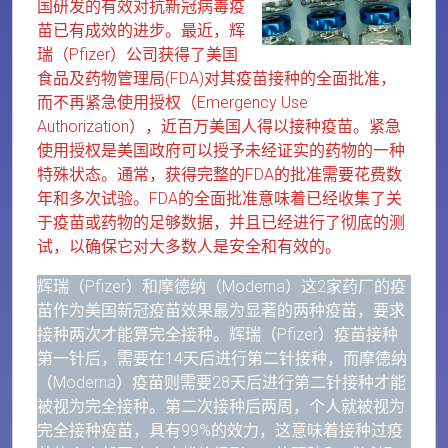
国研发的有效对抗新冠病毒疫
苗已有成效的进步。最近，辉
瑞（Pfizer）公司获得了美国
食品及药物管理局(FDA)对其疫苗接种的全面批准，
而不再紧急使用授权（Emergency Use
Authorization），近百万美国人得以接种疫苗。紧急
使用授权是美国政府可以授予未经证实的药物的一种
特殊状态。通常，获得完整的FDA的批准需要花费数
年和多次试验。FDA的全面批准意味着已经收集了关
于疫苗或药物的足够数据，并且已经进行了彻底的测
试，以确保它对大多数人是安全和有效的。
辉瑞（Pfizer）和摩德纳（Moderna）这2家药厂的疫
苗作为美国新冠疫苗效果最为显著的两种疫苗，要求
接种两次才能算完全接种。辉瑞（Pfizer）疫苗接种
第一针后，需要在14天后进行第二针接种，而摩德纳
（Moderna）疫苗则需要28天后进行第二针接种才能
被视为完全接种。第二次接种后两周，个人就被视为
完全接种疫苗，具有99%的效力，这意味着接种过疫