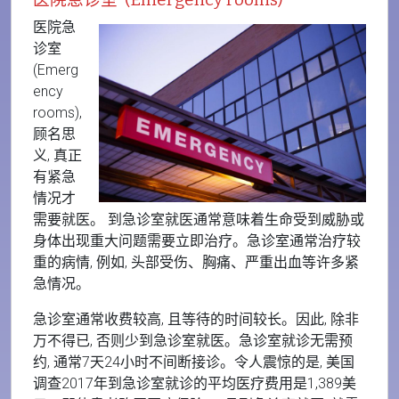
医院急诊室 (Emergency rooms)
医院急
诊室
(Emerg
ency
rooms),
顾名思
义, 真正
有紧急
情况才
需要就医。 到急诊室就医通常意味着生命受到威胁或
身体出现重大问题需要立即治疗。急诊室通常治疗较
重的病情, 例如, 头部受伤、胸痛、严重出血等许多紧
急情况。
急诊室通常收费较高, 且等待的时间较长。因此, 除非
万不得已, 否则少到急诊室就医。急诊室就诊无需预
约, 通常7天24小时不间断接诊。令人震惊的是, 美国
调查2017年到急诊室就诊的平均医疗费用是1,389美