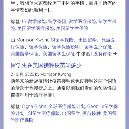
半，我相信大家都经历了不同的事情，而并非所有的
事情都如此顺利 – […]
标签:
ISI留学保险
,
留学保险
,
留学医疗保险
,
留学生保
险
,
美国留学医疗保险
,
美国留学生保险
由 Morrison Kwong
ISI留学保险
、
出国留学
、
旅游医
疗保险
、
留学保险
、
留学保险说明
、
留学医疗保险
、
美国留学保险
、
美国留学生保险
中张贴 |
没有评论
留学生在美国接种疫苗知多少
21 2 月, 2022 by Morrison Kwong
两年来的新冠疫情让疫苗接种或免疫接种这两个词语
的活跃于热搜榜之上。通常以前我们看到的预防性疫
苗接种用于治疗荨麻 […]
标签:
Cigna Global 全球医疗保险计划
,
Geoblue留学保
险计划
,
ISI留学医疗保险
,
出国留学
,
疫苗接种
,
美国留
学医疗保险