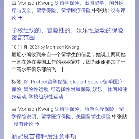
由 Morrison Kwong
ISI留学保险
、
出国留学
、
国外医
疗与安全
、
留学保险
、
留学医疗保险
中张贴 |
没有评
论
学校组织的、冒险性的、娱乐性运动的保险
覆盖范围
10 11 月, 2021 by Morrison Kwong
最近小编收到来自一个留学生的信息，她说上两周她
一直在她在美国工作的姐姐家中，因为姐姐参加了一
个高水平俱乐部的飞 […]
标签:
ISI Protect留学保险
,
Student Secure留学医疗
保险
,
冒险性运动
,
可选择性附加保障
,
娱乐、休闲和健
身运动
,
学校组织性运动
由 Morrison Kwong
ISI留学保险
、
旅游医疗保险
、
留
学保险说明
、
留学医疗保险
、
美国留学生保险
中张贴
|
没有评论
新冠疫苗接种后注意事项