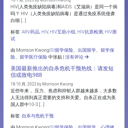
18 1 月, 2023 by Morrison Kwong
HIV(人类免疫缺陷病毒)和AIDS（艾滋病）是同一个病
吗？ HIV（人类免疫缺陷病毒）是通过免疫系统侵袭
白细 […]
标签:
ARV药品
,
HIV
,
HIV互助小组
,
HIV抗原检测
,
HIV测
试
由 Morrison Kwong
ISI留学保险
、
出国留学
、
留学保
险
、
留学医疗保险
中张贴 |
没有评论
美国最新推出的自杀危机干预热线：请发短
信或致电988
18 10 月, 2022 by Morrison Kwong
近些年来， 压力、焦虑和抑郁人群越来越多，大多数
人无法得到真正需要的支持和关爱。自杀正在成为美
国人群中10-3 […]
标签:
自杀与危机干预
由 Morrison Kwong
ISI留学保险
、
出国留学
、
心理健