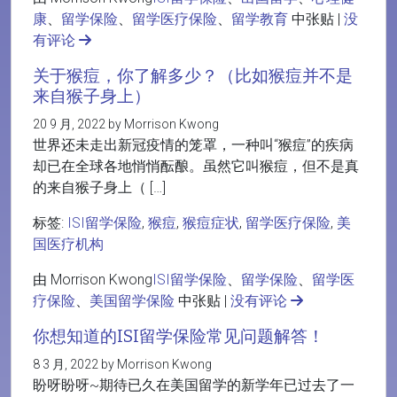
康
、
留学保险
、
留学医疗保险
、
留学教育
中张贴 |
没
有评论
关于猴痘，你了解多少？（比如猴痘并不是
来自猴子身上）
20 9 月, 2022 by Morrison Kwong
世界还未走出新冠疫情的笼罩，一种叫“猴痘”的疾病
却已在全球各地悄悄酝酿。虽然它叫猴痘，但不是真
的来自猴子身上（ […]
标签:
ISI留学保险
,
猴痘
,
猴痘症状
,
留学医疗保险
,
美
国医疗机构
由 Morrison Kwong
ISI留学保险
、
留学保险
、
留学医
疗保险
、
美国留学保险
中张贴 |
没有评论
你想知道的ISI留学保险常见问题解答！
8 3 月, 2022 by Morrison Kwong
盼呀盼呀~期待已久在美国留学的新学年已过去了一