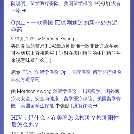
险说明
、
留学医疗保险
、
美国留学保险
中张贴 |
没有
评论
Opill – 一款美国 FDA刚通过的新非处方避
孕药
9 10 月, 2023 by Morrison Kwong
美国食品药监局(FDA)最近刚批准一款非处方避孕药
可在药房上直接购买！这对在美国留学的中国留学生
来说意味着什么 […]
标签:
FDA
,
ISI留学保险
,
Opill
,
医疗保险
,
留学医疗保险
,
非处方避孕药
由 Morrison Kwong
ISI留学保险
、
出国留学
、
国外医
疗与安全
、
安全与健康
、
留学医疗保险
、
美国留学保
险
、
美国留学生保险
中张贴 |
没有评论
HIV：是什么？在美国怎么检测？检测阳性
后怎么办？