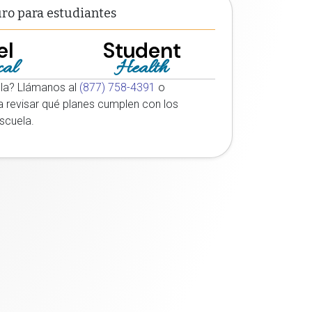
uro para estudiantes
el
Student
al
Health
ela? Llámanos al
(877) 758-4391
o
 revisar qué planes cumplen con los
escuela.