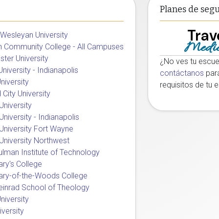
Planes de seg
Trav
 Wesleyan University
Medic
h Community College - All Campuses
ter University
¿No ves tu escu
niversity - Indianapolis
contáctanos
para
niversity
requisitos de tu 
City University
University
niversity - Indianapolis
University Fort Wayne
University Northwest
lman Institute of Technology
ary's College
ary-of-the-Woods College
einrad School of Theology
niversity
iversity