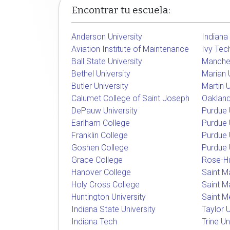
Encontrar tu escuela:
Anderson University
Indiana
Aviation Institute of Maintenance
Ivy Tec
Ball State University
Manches
Bethel University
Marian U
Butler University
Martin U
Calumet College of Saint Joseph
Oakland 
DePauw University
Purdue 
Earlham College
Purdue U
Franklin College
Purdue 
Goshen College
Purdue 
Grace College
Rose-Hu
Hanover College
Saint M
Holy Cross College
Saint M
Huntington University
Saint M
Indiana State University
Taylor U
Indiana Tech
Trine Un