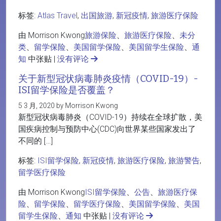
标签:
Atlas Travel
,
出国旅游
,
新冠疫情
,
旅游医疗保险
由 Morrison Kwong
旅游保险
、
旅游医疗保险
、
未分
类
、
留学保险
、
美国留学保险
、
美国留学生保险
、
通
知
中张贴 |
没有评论
关于新型冠状病毒肺炎疫情（COVID-19）-
ISI留学保险是否覆盖？
5 3 月, 2020 by Morrison Kwong
新型冠状病毒肺炎（COVID-19）持续在全球扩散，美
国疾病控制与预防中心(CDC)向世界某些国家发出了
不同的 […]
标签:
ISI留学保险
,
新冠疫情
,
旅游医疗保险
,
旅游警告
,
留学医疗保险
由 Morrison Kwong
ISI留学保险
、
公告
、
旅游医疗保
险
、
留学保险
、
留学医疗保险
、
美国留学保险
、
美国
留学生保险
、
通知
中张贴 |
没有评论