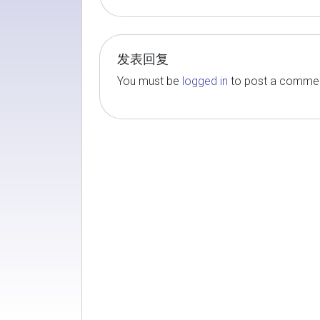
发表回复
You must be
logged in
to post a comme