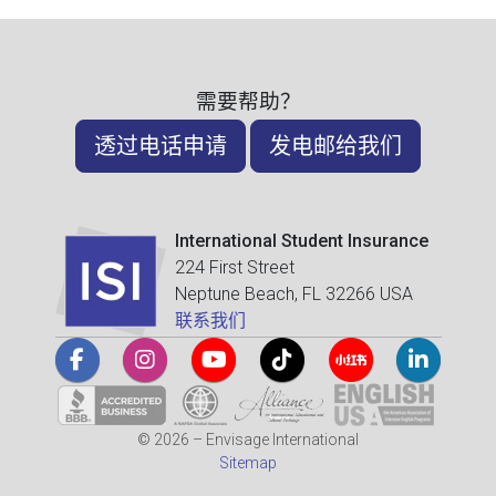
需要帮助？
透过电话申请
发电邮给我们
International Student Insurance
224 First Street
Neptune Beach, FL 32266 USA
联系我们
© 2026 – Envisage International
Sitemap