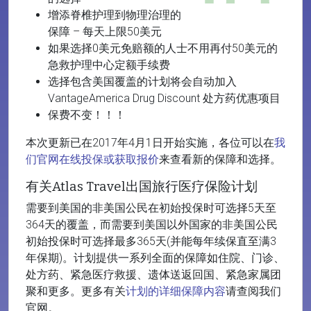
增添脊椎护理到物理治理的
保障 – 每天上限50美元
如果选择0美元免赔额的人士不用再付50美元的
急救护理中心定额手续费
选择包含美国覆盖的计划将会自动加入
VantageAmerica Drug Discount 处方药优惠项目
保费不变！！！
本次更新已在2017年4月1日开始实施，各位可以在
我
们官网在线投保或获取报价
来查看新的保障和选择。
有关Atlas Travel出国旅行医疗保险计划
需要到美国的非美国公民在初始投保时可选择5天至
364天的覆盖，而需要到美国以外国家的非美国公民
初始投保时可选择最多365天(并能每年续保直至满3
年保期)。计划提供一系列全面的保障如住院、门诊、
处方药、紧急医疗救援、遗体送返回国、紧急家属团
聚和更多。更多有关
计划的详细保障内容
请查阅我们
官网。