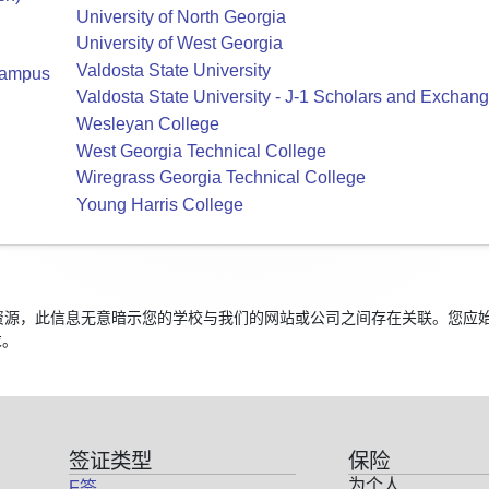
University of North Georgia
University of West Georgia
Valdosta State University
 Campus
Valdosta State University - J-1 Scholars and Exchang
Wesleyan College
West Georgia Technical College
Wiregrass Georgia Technical College
Young Harris College
学生的资源，此信息无意暗示您的学校与我们的网站或公司之间存在关联。您
求。
签证类型
保险
为个人
F签