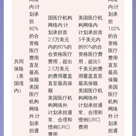
内:计
内:计
划承
划承
国医疗机构
美国医疗机
担
担
网络内:计
构网络内:
80%
100%
划承担首
计划承担首
的合
的合
2.5万美元
5千美元内
资格
资格
内的80%的
的80%的合
医疗
医疗
合资格医疗
资格医疗费
费用
费用
共同
费用，超出
用，超出5
直至
直至
保险
2.5万美元
千美元的费
最高
最高
（美
的费用覆盖
用覆盖直至
保额
保额
国境
直至最高保
最高保额
美国
美国
内）
额
美国医疗机
医疗
医疗
美国医疗机
构网络外:
机构
机构
构网络外:
计划承担通
网络
网络
计划承担通
常、合理和
外:计
外:计
常、合理和
惯例(URC)
划承
划承
惯例(URC)
费用
担通
担通
费用