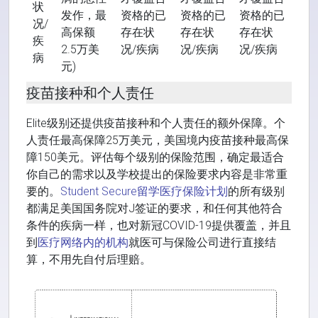
状
发作，最
资格的已
资格的已
资格的已
况/
高保额
存在状
存在状
存在状
疾
2.5万美
况/疾病
况/疾病
况/疾病
病
元)
疫苗接种和个人责任
Elite级别还提供疫苗接种和个人责任的额外保障。个
人责任最高保障25万美元，美国境内疫苗接种最高保
障150美元。评估每个级别的保险范围，确定最适合
你自己的需求以及学校提出的保险要求内容是非常重
要的。
Student Secure留学医疗保险计划
的所有级别
都满足美国国务院对J签证的要求，和任何其他符合
条件的疾病一样，也对新冠COVID-19提供覆盖，并且
到
医疗网络内的机构
就医可与保险公司进行直接结
算，不用先自付后理赔。