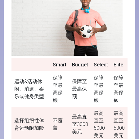
Smart
Budget
Select
Elite
保障
保障
保障
运动&活动休
保障至
至最
至最
至最
闲、消遣、娱
最高保
高保
高保
高保
乐或健身类型
额
额
额
额
最高
最高
最高直
选择
组织性体
不覆
直至
直至
至3000
育运动
附加险
盖
5000
5000
美元
美元
美元