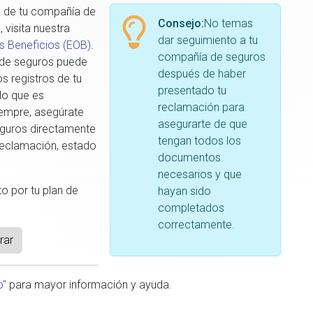
ta de tu compañía de
Consejo:
No temas
visita nuestra
dar seguimiento a tu
s Beneficios (EOB)
.
compañía de seguros
a de seguros puede
después de haber
s registros de tu
presentado tu
 lo que es
reclamación para
iempre, asegúrate
asegurarte de que
eguros directamente
tengan todos los
reclamación, estado
documentos
necesarios y que
o por tu plan de
hayan sido
completados
correctamente.
rar
o"
para mayor información y ayuda.