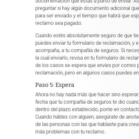
documentación que estás a punto de enviar. A
preguntar si hay algún documento adicional qu
para ser enviado y el tiempo que habrá que esp
reclamo sea pagado.
Cuando estés absolutamente seguro de que tie
puedes enviar tu formulario de reclamación, y e
acompaña, a tu compañía de seguros. Si necesi
la cual enviarlo, revisa en tu formulario de recl
de los casos se espera que envíes por correo p
reclamación, pero en algunos casos puedes env
Paso 5: Espera
Ahora no hay nada más que hacer sino esperar. 
fecha que tu compañía de seguros te dio cuando
dentro del plazo establecido, ponte en contac
Cuando hables con alguien, asegúrate de anota
de las personas con las que hablaste para crea
más problemas con tu reclamo.