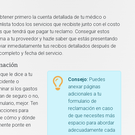
btener primero la cuenta detallada de tu médico o
ista todos los servicios que recibiste junto con el costo
s que tendrá que pagar tu reclamo. Conseguir estos
lama a tu proveedor y hazle saber que estás presentando
iar inmediatamente tus recibos detallados después de
ompleto y fecha del servicio.
amación
ue le dice a tu
Consejo:
Puedes
cidente o
anexar páginas
inar si los gastos
adicionales a tu
an de seguro o no,
formulario de
ulario, mejor. Ten
reclamación en caso
ucciones para
de que necesites más
obre cómo y dónde
espacio para abordar
emente ponte en
adecuadamente cada