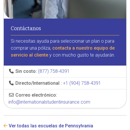
Contáctanos
Si necesitas ayuda para seleccionar un plan o para
comprar una póliza,
contacta a nuestro equipo de
servicio al cliente
y con mucho gusto te ayudarán.
Sin costo:
(877) 758-4391
Directo/International :
+1 (904) 758-4391
Correo electrónico:
info@internationalstudentinsurance.com
Ver todas las escuelas de Pennsylvania