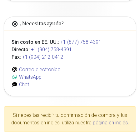
¿Necesitas ayuda?
Sin costo en EE. UU.:
+1 (877) 758-4391
Directo:
+1 (904) 758-4391
Fax:
+1 (904) 212-0412
Correo electrónico
WhatsApp
Chat
Si necesitas recibir tu confirmación de compra y tus
documentos en inglés, utiliza nuestra
página en inglés
.