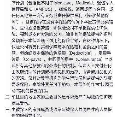
府计划（包括但不限于 Medicare、Medicaid、退伍军人
管理局和 CHAMPUS）、摊缴权、追回或回收合同，或
任何其他第三方有义务或责任提供福利（简称“其他保
障”），且该保障在没有本保险的情况下本应提供此类福
利、支付或赔偿索赔，则保险公司不承担提供任何保
障、福利或支付索赔的义务。除非其他保障提供的福利
金额低于本保险项下适用的保险金额，在这种情况下，
保险公司将支付其他保障与本保险福利金额之间的差
额，但始终受本保险的免赔额（Deductible）、定额手
续费（Co-pays）、共同保险费率（Coinsurance）**以
及所有其他条款和除外责任的限制。保险人不支付任何
由政府资助的计划或机构提供的治疗、服务或用品相关
的索赔。仅针对教育机构为学生运动员利益提供的联赛
要求保险，本除外责任可予豁免，本保险将作为“校园运
动”福利的首要保险。
前往目的地国家的主要目的是寻求治疗而导致的任何疾
病或受伤。
由被保人的家庭成员或通常与被保人共同居住的人员提
供的服务或用品。