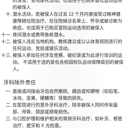
的滑雪、雪地摩托活动。也适用于已购买冒险运动选项
的被保人
潜水活动，若被保人在过去 12 个月内曾接受过精神健
康障碍住院治疗、在住院候诊名单上、怀孕或被诊断为
绝症。也适用于已购买冒险运动选项的被保人
夜间潜水或携带鱼枪潜水。
被保人违反当地机构、教练建议或公认体育规则进行的
任何运动、竞技或娱乐活动。
被保人参加任何涉及竞赛、破纪录或为此进行培训的运
动。 不适用于选的是包含校园校队运动保障级别的被保
人。
牙科除外责任
直接或间接由牙齿自然磨损、龋齿或咬硬物（如铅笔、
冰块、坚果、硬糖等）导致的损失。
在医院进行的意外牙科治疗，除非被保人同时伴有面
部、颅骨、颈部或颌骨损伤。
与口腔护理和维护相关的常规牙科治疗，如补牙、根管
治疗、拔牙和 X 光检查。