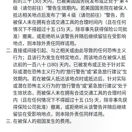
前的三十 (30) 天内，已被美国国务院发布或正处于“第 4
级（请勿前往）”警告生效期内。若美国国务院在被保人
抵达相关地点后发布了“第 4 级（请勿前往）”警告，而
被保人未在拥有合适交通工具的合理时间内（且在任何
情况下不得超过十五 (15) 天，除非事先获得保险公司批
准）撤离，或拒绝听从该警告并随后继续留驻在受影响
地点，则本除外责任同样适用。
直接或间接引起、与之相关或由此导致的任何恐怖主义
行为；且该行为发生在特定地点，而该地点在被保人抵
达前的一百八十 (180) 天内，已被发布或正处于针对实
际或潜在恐怖主义行为的“旅行警告”或“紧急旅行建议”生
效期内。若在被保人抵达该地点时或抵达后，针对实际
或潜在恐怖主义行为的“旅行警告”或“紧急旅行建议”处于
生效状态，而被保人未在拥有合适交通工具的合理时间
内（且在任何情况下不得超过十五 (15) 天，除非事先获
得保险公司批准）撤离，或拒绝听从该警告并随后继续
留驻在受影响地点，则本除外责任同样适用。
在被保人的祖国发生的费用。