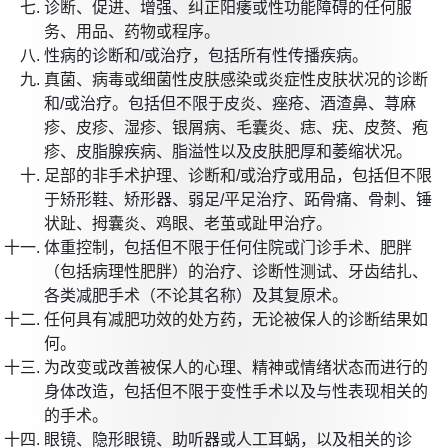
诊断、促进、增强、纠正阳痿或性功能障碍的任何服
务、用品、药物或程序。
性病的诊断和/或治疗，包括所有性传播疾病。
真菌、病毒或细菌性皮肤感染或炎症性皮肤状况的诊断
和/或治疗。包括但不限于皮炎、痤疮、酒渣鼻、荨麻
疹、皮疹、湿疹、银屑病、毛囊炎、痣、疣、皮赘、疱
疹、皮脂腺疾病、脂溢性以及皮肤肥厚和萎缩状况。
足部的非手术护理、诊断和/或治疗或用品，包括但不限
于矫形鞋、矫形器、弱足/平足治疗、跖骨痛、骨刺、锤
状趾、拇囊炎、鸡眼、老茧或趾甲治疗。
体重控制，包括但不限于任何住院或门诊手术、肥胖
（包括病理性肥胖）的治疗、诊断性测试、牙齿结扎、
各类减肥手术（不论其名称）及其复原术。
任何具有减肥功效的处方药，无论被保人的诊断结果如
何。
为改变或改善被保人的心理、精神或情绪状态而进行的
身体改造，包括但不限于变性手术以及与性表现相关的
的手术。
眼镜、隐形眼镜、助听器或人工耳蜗，以及相关的诊