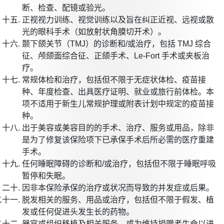
断、检查、配镜或验光。
正视视力训练、视觉训练以及旨在纠正近视、远视或散
光的眼科手术（如放射状角膜切开术）。
颞下颌关节（TMJ）的诊断和/或治疗，包括 TMJ 综合
征、颅颌面综合征、正颌手术、Le-Fort 手术或夹板治
疗。
常规体检和治疗，包括但不限于无症状体检、疫苗接
种、年度检查、出具医疗证明、就业或旅行前体检。本
项不适用于新生儿常规护理或附表计划中规定的疫苗接
种。
出于美容或美容目的的手术、治疗、服务或用品，除非
是为了修复该保险项下已承保手术后所必需的医疗重建
手术。
任何睡眠障碍的诊断和/或治疗，包括但不限于睡眠呼吸
暂停和失眠。
因非本保险承保的治疗或状况而导致的并发症或后果。
脱发相关的服务、用品或治疗，包括但不限于假发、植
发或任何促进头发生长的药物。
器官或组织移植及相关服务，或为维持捐赠者生命以进