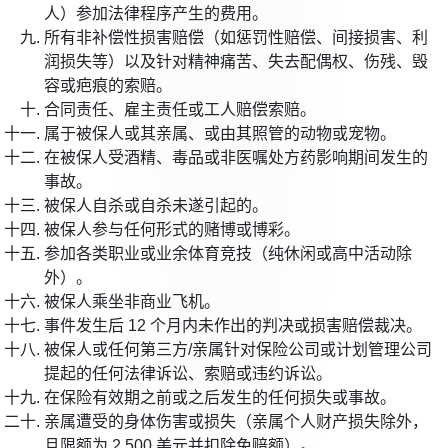
人）参加法律程序产生的费用。
所有非补偿性损害赔偿（如惩罚性赔偿、间接损害、利
润损失等）以及针对精神痛苦、失去配偶权、伤残、毁
容或疤痕的索赔。
合同责任、雇主责任或工人赔偿索赔。
属于被保人或其亲属、或由其照管的动物或宠物。
在被保人受酒精、毒品或非医嘱处方药影响期间发生的
事故。
被保人自杀或自杀未遂引起的。
被保人参与任何形式的赌博或博彩。
参加各类职业或业余体育竞技（纯休闲或高中活动除
外）。
被保人乘坐非商业飞机。
事件发生后 12 个月内未作出的判决或损害赔偿裁决。
被保人或任何第三方/亲属针对保险公司或计划管理公司
提起的任何法律诉讼、索赔或违约诉讼。
在保险有效期之前或之后发生的任何损失或事故。
亲属遭受的身体伤害或损失（亲属个人财产损失除外，
且限额为 2,500 美元并扣除免赔额）。