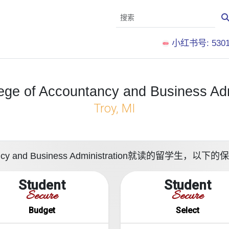
小红书号: 5301
ege of Accountancy and Business Adm
Troy, MI
ountancy and Business Administration就读
Student
Student
Secure
Secure
Budget
Select