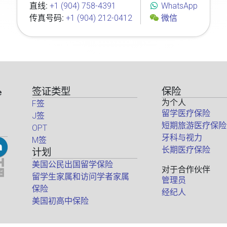
直线:
+1 (904) 758-4391
WhatsApp
传真号码:
+1 (904) 212-0412
微信
签证类型
保险
e
为个人
F签
留学医疗保险
J签
短期旅游医疗保险
OPT
牙科与视力
M签
长期医疗保险
计划
美国公民出国留学保险
对于合作伙伴
留学生家属和访问学者家属
管理员
保险
经纪人
美国初高中保险