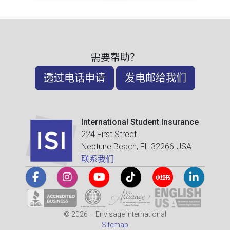
需要帮助？
透过电话申请
发电邮给我们
International Student Insurance
224 First Street
Neptune Beach, FL 32266 USA
联系我们
© 2026 – Envisage International
Sitemap