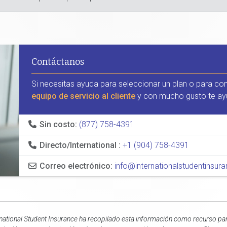
Contáctanos
Si necesitas ayuda para seleccionar un plan o para co
equipo de servicio al cliente
y con mucho gusto te ay
Sin costo:
(877) 758-4391
Directo/International :
+1 (904) 758-4391
Correo electrónico:
info@internationalstudentinsu
rnational Student Insurance ha recopilado esta información como recurso para