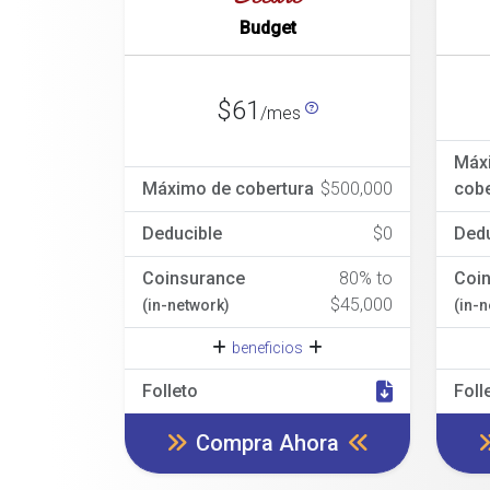
Budget
$61
/mes
Máx
Máximo de cobertura
$500,000
cobe
Deducible
$0
Dedu
Coinsurance
80% to
Coi
$45,000
(in-network)
(in-
beneficios
Folleto
Foll
Compra Ahora