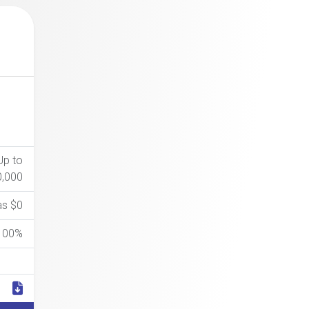
Up to
0,000
as $0
100%