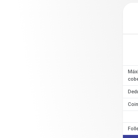
Máx
cobe
Dedu
Coi
Foll