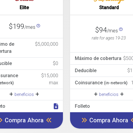
Elite
Standard
$199
/mes
$94
/mes
rate for ages 19-23
imo de
$5,000,000
rtura
Máximo de cobertura
$500
cible
$0
Deducible
$
nsurance
$15,000
max
Coinsurance
network)
(in-network)
beneficios
beneficios
eto
Folleto
Compra Ahora
Compra Ahora