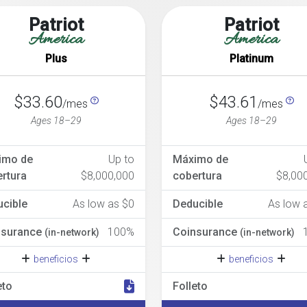
Patriot
Patriot
America
America
Plus
Platinum
$33.60
$43.61
/mes
/mes
Ages 18–29
Ages 18–29
imo de
Up to
Máximo de
rtura
$8,000,000
cobertura
$8,00
cible
As low as $0
Deducible
As low 
nsurance
100%
Coinsurance
(in-network)
(in-network)
beneficios
beneficios
eto
Folleto