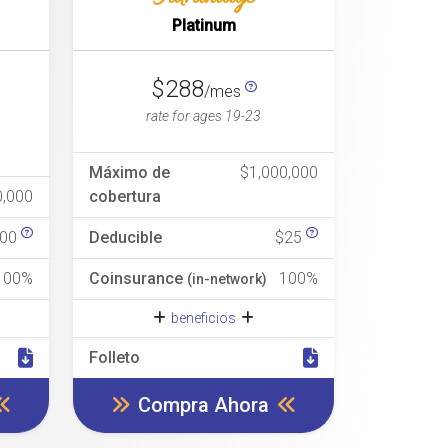
Platinum
$288
/mes
rate for ages 19-23
Máximo de
$1,000,000
,000
cobertura
100
Deducible
$25
100%
Coinsurance
100%
(in-network)
beneficios
Folleto
Compra Ahora