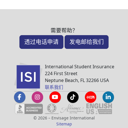
需要帮助？
透过电话申请
发电邮给我们
International Student Insurance
224 First Street
Neptune Beach, FL 32266 USA
联系我们
© 2026 – Envisage International
Sitemap