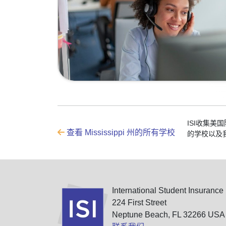
ISI收集
查看 Mississippi 州的所有学校
的学校以及
International Student Insurance
224 First Street
Neptune Beach, FL 32266 USA